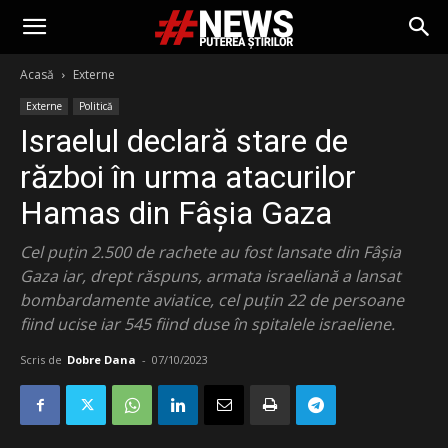
Acasă
Externe
Externe
Politică
Israelul declară stare de
război în urma atacurilor
Hamas din Fâşia Gaza
Cel puțin 2.500 de rachete au fost lansate din Fâșia
Gaza iar, drept răspuns, armata israeliană a lansat
bombardamente aviatice, cel puţin 22 de persoane
fiind ucise iar 545 fiind duse în spitalele israeliene.
Scris de
Dobre Dana
-
07/10/2023