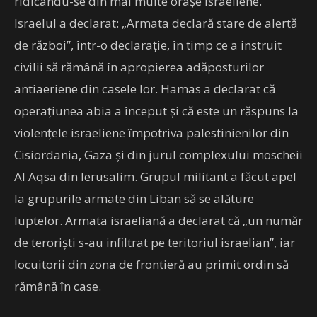
ridicându-se din mai multe orașe israeliene.
Israelul a declarat: „Armata declară stare de alertă
de război”, într-o declarație, în timp ce a instruit
civilii să rămână în apropierea adăposturilor
antiaeriene din casele lor. Hamas a declarat că
operațiunea abia a început și că este un răspuns la
violențele israeliene împotriva palestinienilor din
Cisiordania, Gaza și din jurul complexului moscheii
Al Aqsa din Ierusalim. Grupul militant a făcut apel
la grupurile armate din Liban să se alăture
luptelor. Armata israeliană a declarat că „un număr
de teroriști s-au infiltrat pe teritoriul israelian”, iar
locuitorii din zona de frontieră au primit ordin să
rămână în case.