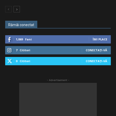
Rămâi conectat
1,069
Fani
ÎMI PLACE
7
Cititori
CONECTAȚI-VĂ
0
Cititori
CONECTAȚI-VĂ
- Advertisement -