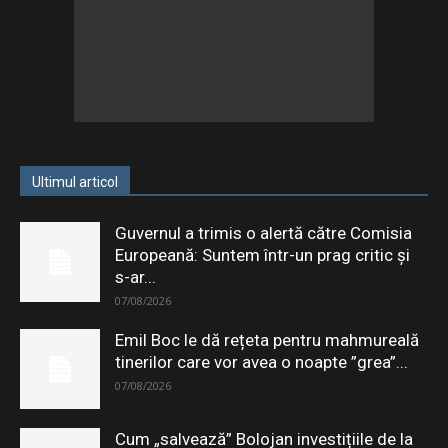
Ultimul articol
Guvernul a trimis o alertă către Comisia
Europeană: Suntem într-un prag critic și
s-ar...
07/08/2026
Emil Boc le dă rețeta pentru mahmureală
tinerilor care vor avea o noapte ”grea”...
07/08/2026
Cum „salvează” Bolojan investițiile de la