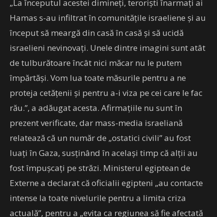
„La începutul acestei dimineți, teroriști înarmați ai
Hamas s-au infiltrat în comunitățile israeliene și au
început să meargă din casă în casă și să ucidă
israelieni nevinovați. Unele dintre imagini sunt atât
de tulburătoare încât nici măcar nu le putem
împărtăși. Vom lua toate măsurile pentru a ne
proteja cetățenii și pentru a-i viza pe cei care le fac
rău.”, a adăugat acesta. Afirmațiile nu sunt în
prezent verificate, dar mass-media israeliană
relatează că un număr de „ostatici civili” au fost
luați în Gaza, susținând în același timp că alții au
fost împușcați pe străzi. Ministerul egiptean de
Externe a declarat că oficialii egipteni „au contacte
intense la toate nivelurile pentru a limita criza
actuală”, pentru a „evita ca regiunea să fie afectată