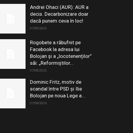
Andrei Ohaci (AUR): AUR a
decis. Decarbonizare doar
dacă punem ceva în loc!
07/08/2026
Rogobete a răbufnit pe
Facebook la adresa lui
Bolojan și a „locotenenților”
săi: „Reformiștilor...
07/08/2026
Dominic Fritz, motiv de
scandal între PSD și Ilie
Bolojan pe noua Lege a...
07/08/2026