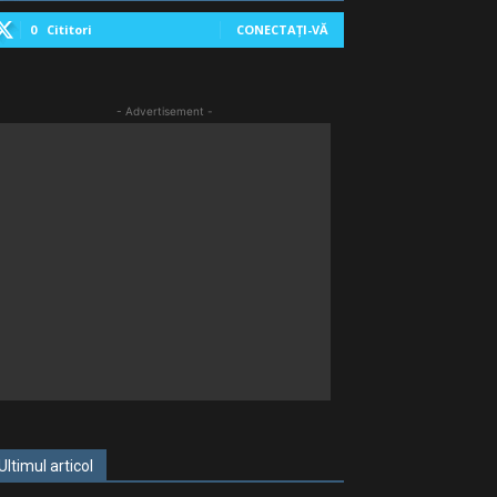
0
Cititori
CONECTAȚI-VĂ
- Advertisement -
Ultimul articol