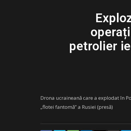
Exploz
operați
petrolier i
Drona ucraineană care a explodat în Por
„flotei fantomă” a Rusiei (presă)