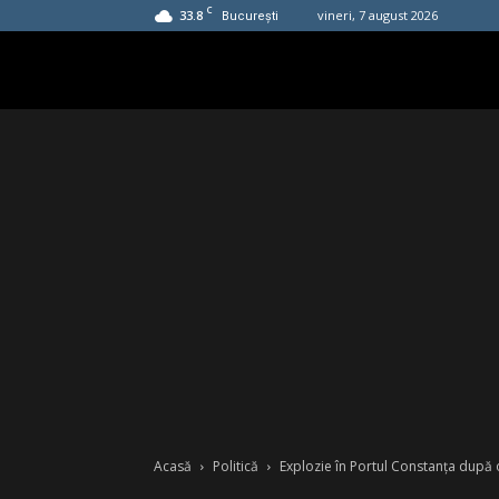
C
33.8
vineri, 7 august 2026
București
Acasă
Politică
Explozie în Portul Constanța după o 