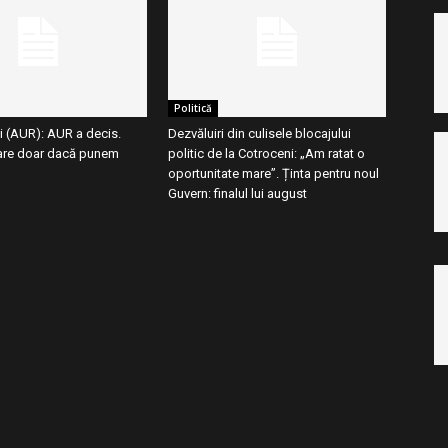
Politică
i (AUR): AUR a decis.
Dezvăluiri din culisele blocajului
are doar dacă punem
politic de la Cotroceni: „Am ratat o
oportunitate mare”. Ținta pentru noul
Guvern: finalul lui august