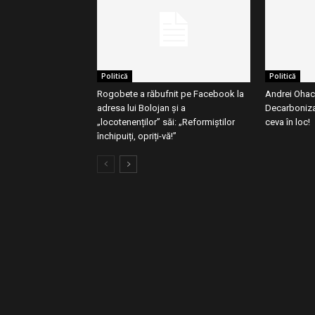
Politică
Politică
Rogobete a răbufnit pe Facebook la
Andrei Ohac
adresa lui Bolojan și a
Decarboniz
„locotenenților” săi: „Reformiștilor
ceva în loc!
închipuiți, opriți-vă!”