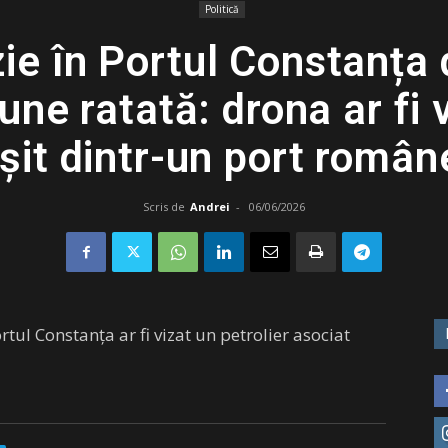
Politică
ie în Portul Constanța
une ratată: drona ar fi 
eșit dintr-un port româ
Scris de
Andrei
-
06/06/2026
tul Constanța ar fi vizat un petrolier asociat