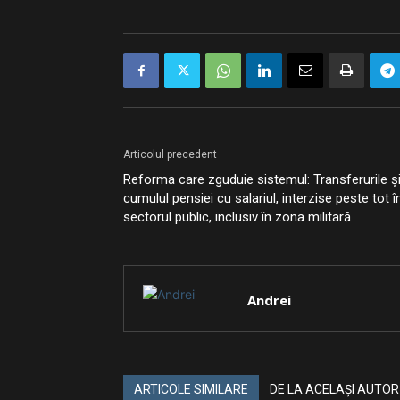
Articolul precedent
Reforma care zguduie sistemul: Transferurile ș
cumulul pensiei cu salariul, interzise peste tot î
sectorul public, inclusiv în zona militară
Andrei
ARTICOLE SIMILARE
DE LA ACELAȘI AUTOR