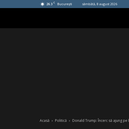
C
26.3
sâmbătă, 8 august 2026
București
Acasă
Politică
Donald Trump: Încerc să ajung pe lis