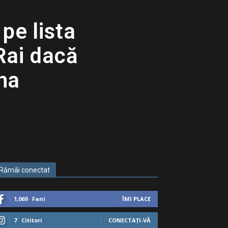
pe lista
Rai dacă
ina
Rămâi conectat
1,069
Fani
ÎMI PLACE
7
Cititori
CONECTAȚI-VĂ