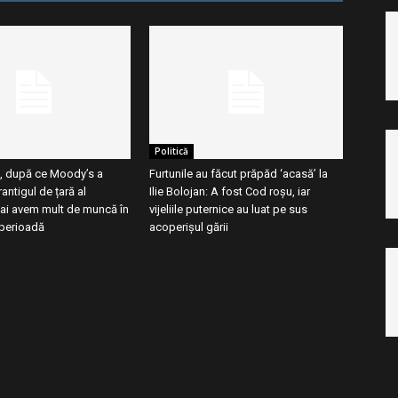
Politică
, după ce Moody’s a
Furtunile au făcut prăpăd ‘acasă’ la
antigul de țară al
Ilie Bolojan: A fost Cod roșu, iar
ai avem mult de muncă în
vijeliile puternice au luat pe sus
perioadă
acoperișul gării