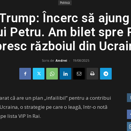
Politică
Trump: Încerc să ajung 
ui Petru. Am bilet spre 
resc războiul din Ucra
Scris de
Andrei
-
19/08/2025
t că are un plan „infailibil” pentru a contribui
Ucraina, o strategie pe care o leagă, într-o notă
e lista VIP în Rai.