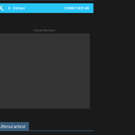
0
Cititori
CONECTAȚI-VĂ
- Advertisement -
Ultimul articol