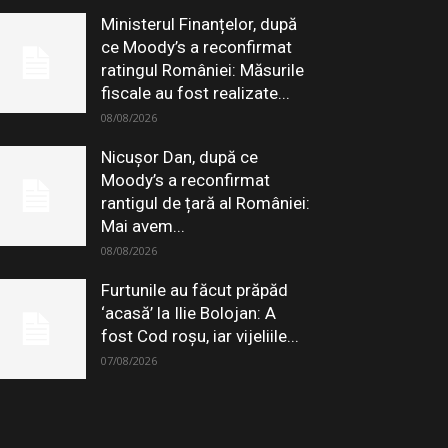
Ministerul Finanțelor, după
ce Moody’s a reconfirmat
ratingul României: Măsurile
fiscale au fost realizate...
08/08/2026
Nicușor Dan, după ce
Moody’s a reconfirmat
rantigul de țară al României:
Mai avem...
08/08/2026
Furtunile au făcut prăpăd
‘acasă’ la Ilie Bolojan: A
fost Cod roșu, iar vijeliile...
07/08/2026