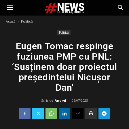
Acasă
Politică
Politică
Eugen Tomac respinge
fuziunea PMP cu PNL:
‘Susținem doar proiectul
președintelui Nicușor
Dan’
Scris de
Andrei
-
05/07/2025