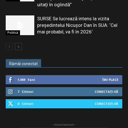
uitați în oglindă”
SURSE Se lucrează intens la vizita
președintelui Nicușor Dan în SUA: ‘Cel
mai probabil, va fi în 2026’
Politică
Rămâi conectat
1,069
Fani
ÎMI PLACE
7
Cititori
CONECTAȚI-VĂ
0
Cititori
CONECTAȚI-VĂ
- Advertisement -