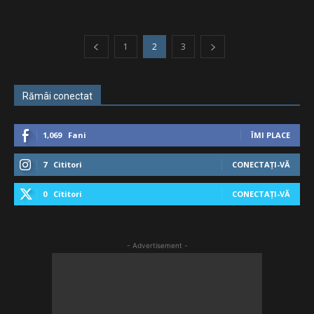
1
2
3
Rămâi conectat
1,069
Fani
ÎMI PLACE
7
Cititori
CONECTAȚI-VĂ
0
Cititori
CONECTAȚI-VĂ
- Advertisement -