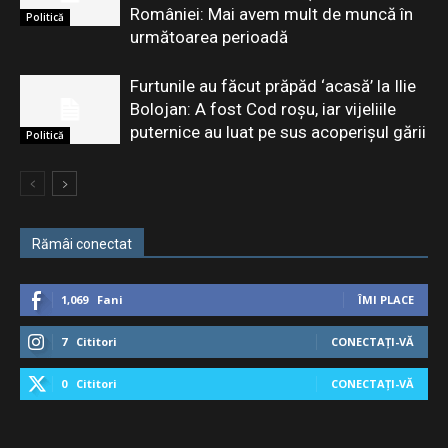
României: Mai avem mult de muncă în
Politică
următoarea perioadă
Furtunile au făcut prăpăd ‘acasă’ la Ilie
Bolojan: A fost Cod roșu, iar vijeliile
puternice au luat pe sus acoperișul gării
Politică
Rămâi conectat
1,069
Fani
ÎMI PLACE
7
Cititori
CONECTAȚI-VĂ
0
Cititori
CONECTAȚI-VĂ