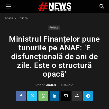
Acasă
Politică
Politică
Ministrul Finanțelor pune
tunurile pe ANAF: ‘E
disfuncțională de ani de
zile. Este o structură
opacă’
Scris de
Andrei
-
31/07/2025