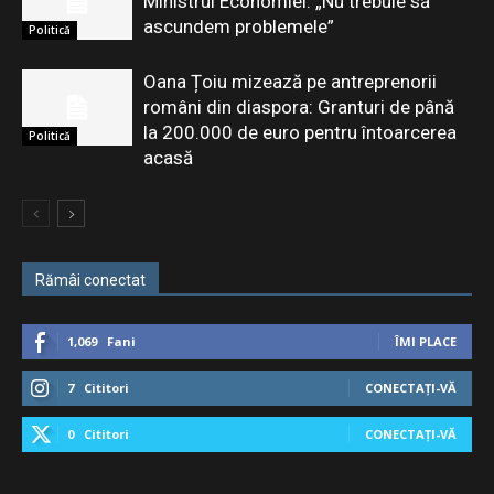
Ministrul Economiei: „Nu trebuie să
ascundem problemele”
Politică
Oana Țoiu mizează pe antreprenorii
români din diaspora: Granturi de până
la 200.000 de euro pentru întoarcerea
Politică
acasă
Rămâi conectat
1,069
Fani
ÎMI PLACE
7
Cititori
CONECTAȚI-VĂ
0
Cititori
CONECTAȚI-VĂ