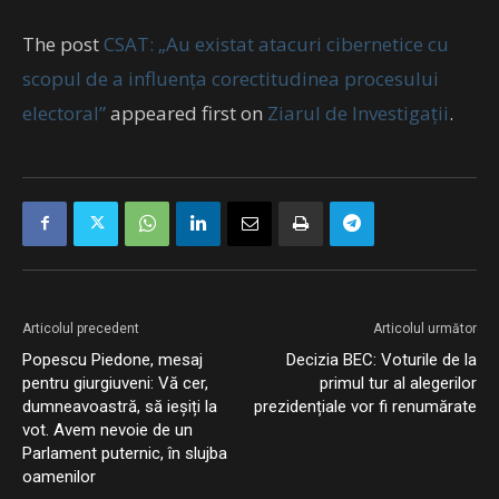
The post
CSAT: „Au existat atacuri cibernetice cu
scopul de a influența corectitudinea procesului
electoral”
appeared first on
Ziarul de Investigații
.
Articolul precedent
Articolul următor
Popescu Piedone, mesaj
Decizia BEC: Voturile de la
pentru giurgiuveni: Vă cer,
primul tur al alegerilor
dumneavoastră, să ieșiți la
prezidențiale vor fi renumărate
vot. Avem nevoie de un
Parlament puternic, în slujba
oamenilor