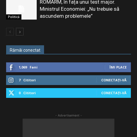
ROMARM, în fața unui test major.
Ministrul Economiei: „Nu trebuie să
ascundem problemele”
Politică
Rămâi conectat
1,069
Fani
ÎMI PLACE
7
Cititori
CONECTAȚI-VĂ
0
Cititori
CONECTAȚI-VĂ
- Advertisement -