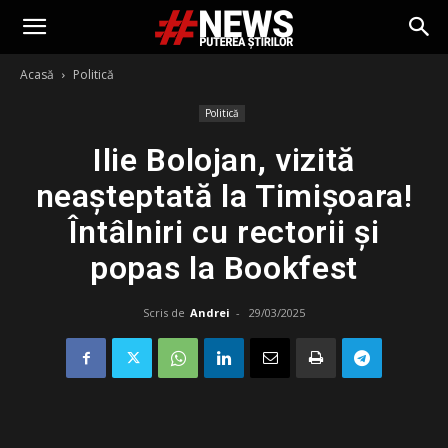
Acasă
Politică
Politică
Ilie Bolojan, vizită
neașteptată la Timișoara!
Întâlniri cu rectorii și
popas la Bookfest
Scris de
Andrei
-
29/03/2025