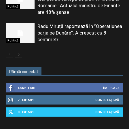
României: Actualul ministru de Finanțe
Politică
are 48% șanse
Radu Miruță raportează în ”Operațiunea
barja pe Dunăre”: A crescut cu 8
centimetri
Politică
Rămâi conectat
1,069
Fani
ÎMI PLACE
7
Cititori
CONECTAȚI-VĂ
0
Cititori
CONECTAȚI-VĂ