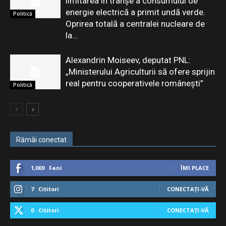
limitarea în tranşe a consumului de
energie electrică a primit undă verde.
Politică
Oprirea totală a centralei nucleare de
la...
Alexandrin Moiseev, deputat PNL:
„Ministerului Agriculturii să ofere sprijin
real pentru cooperativele românești”
Politică
Rămâi conectat
1,069
Fani
ÎMI PLACE
7
Cititori
CONECTAȚI-VĂ
0
Cititori
CONECTAȚI-VĂ