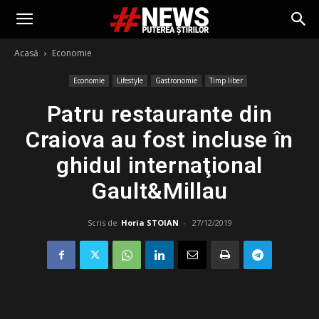
Acasă
Economie
Economie
Lifestyle
Gastronomie
Timp liber
Patru restaurante din
Craiova au fost incluse în
ghidul internaţional
Gault&Millau
Scris de
Horia STOIAN
-
27/12/2019