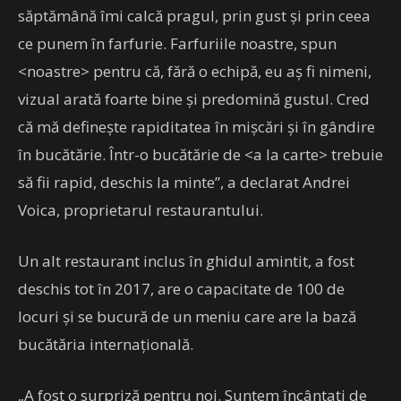
săptămână îmi calcă pragul, prin gust şi prin ceea
ce punem în farfurie. Farfuriile noastre, spun
<noastre> pentru că, fără o echipă, eu aş fi nimeni,
vizual arată foarte bine şi predomină gustul. Cred
că mă defineşte rapiditatea în mişcări şi în gândire
în bucătărie. Într-o bucătărie de <a la carte> trebuie
să fii rapid, deschis la minte”, a declarat Andrei
Voica, proprietarul restaurantului.
Un alt restaurant inclus în ghidul amintit, a fost
deschis tot în 2017, are o capacitate de 100 de
locuri şi se bucură de un meniu care are la bază
bucătăria internaţională.
„A fost o surpriză pentru noi. Suntem încântaţi de