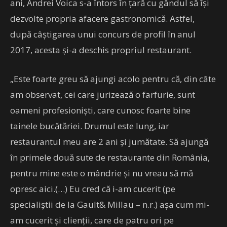
ani, Andrei Voica s-a întors în ţară cu gândul să îşi
dezvolte propria afacere gastronomică. Astfel,
după câştigarea unui concurs de profil în anul
2017, acesta şi-a deschis propriul restaurant.
„Este foarte greu să ajungi acolo pentru că, din câte
am observat, cei care jurizează o farfurie, sunt
oameni profesionişti, care cunosc foarte bine
tainele bucătăriei. Drumul este lung, iar
restaurantul meu are 2 ani şi jumătate. Să ajungă
în primele două sute de restaurante din România,
pentru mine este o mândrie şi nu vreau să mă
opresc aici.(…) Eu cred că i-am cucerit (pe
specialiştii de la Gault& Millau – n.r.) aşa cum mi-
am cucerit şi clienţii, care de patru ori pe