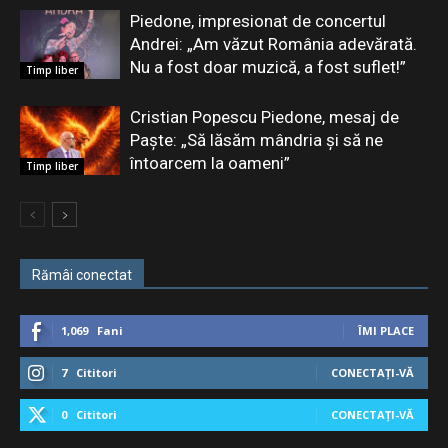
Piedone, impresionat de concertul
Andrei: „Am văzut România adevărată.
Nu a fost doar muzică, a fost suflet!”
Timp liber
Cristian Popescu Piedone, mesaj de
Paște: „Să lăsăm mândria și să ne
întoarcem la oameni”
Timp liber
Rămâi conectat
1,069
Fani
ÎMI PLACE
7
Cititori
CONECTAȚI-VĂ
0
Cititori
CONECTAȚI-VĂ