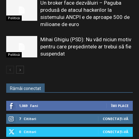
Un broker face dezvăluiri – Paguba
produsă de atacul hackerilor la
sistemului ANCPI e de aproape 500 de
Politică
milioane de euro
Mihai Ghigiu (PSD): Nu văd niciun motiv
pentru care preşedintele ar trebui să fie
suspendat
Politică
Rămâi conectat
1,069
Fani
ÎMI PLACE
7
Cititori
CONECTAȚI-VĂ
0
Cititori
CONECTAȚI-VĂ