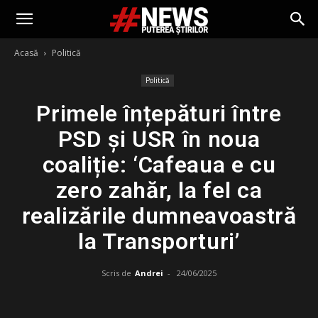
Acasă
Politică
Politică
Primele înțepături între
PSD și USR în noua
coaliție: ‘Cafeaua e cu
zero zahăr, la fel ca
realizările dumneavoastră
la Transporturi’
Scris de
Andrei
-
24/06/2025