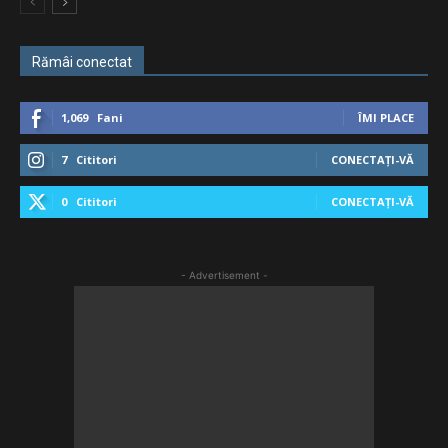
Rămâi conectat
1,069
Fani
ÎMI PLACE
7
Cititori
CONECTAȚI-VĂ
0
Cititori
CONECTAȚI-VĂ
- Advertisement -