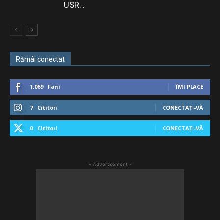
USR...
Rămâi conectat
1,069
Fani
ÎMI PLACE
7
Cititori
CONECTAȚI-VĂ
0
Cititori
CONECTAȚI-VĂ
- Advertisement -