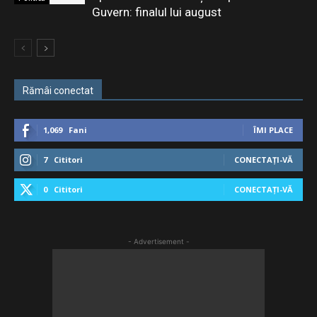
Guvern: finalul lui august
Rămâi conectat
1,069
Fani
ÎMI PLACE
7
Cititori
CONECTAȚI-VĂ
0
Cititori
CONECTAȚI-VĂ
- Advertisement -