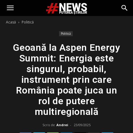
Acasă
Politică
Politică
Geoană la Aspen Energy
Summit: Energia este
singurul, probabil,
instrument prin care
România poate juca un
rol de putere
multiregională
Scris de
Andrei
-
23/09/2025