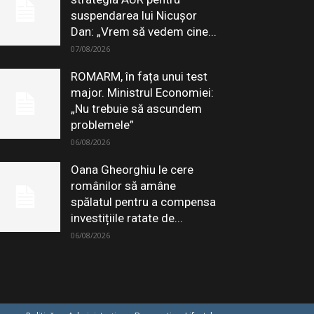
suspendarea lui Nicușor
Dan: „Vrem să vedem cine...
07/08/2026
ROMARM, în fața unui test
major. Ministrul Economiei:
„Nu trebuie să ascundem
problemele”
06/08/2026
Oana Gheorghiu le cere
românilor să amâne
spălatul pentru a compensa
investițiile ratate de...
06/08/2026