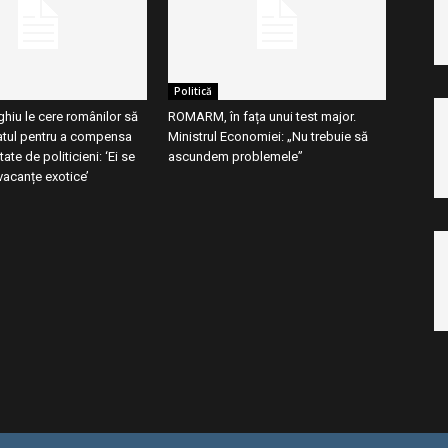
Politică
hiu le cere românilor să
ROMARM, în fața unui test major.
tul pentru a compensa
Ministrul Economiei: „Nu trebuie să
atate de politicieni: ‘Ei se
ascundem problemele”
vacanțe exotice’