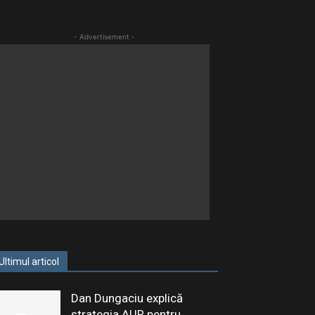
- Advertisement -
Ultimul articol
Dan Dungaciu explică
strategia AUR pentru