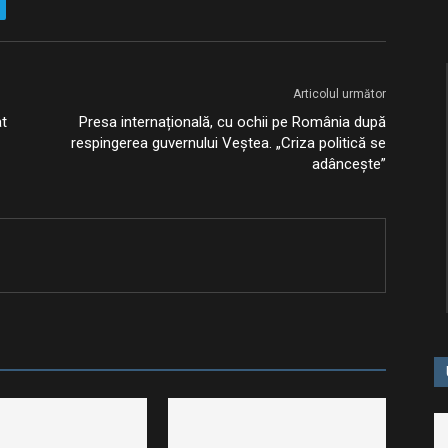
Articolul următor
at
Presa internațională, cu ochii pe România după
respingerea guvernului Veștea. „Criza politică se
adâncește”