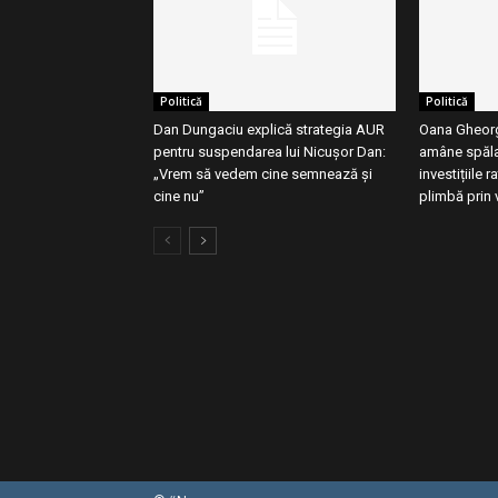
Politică
Politică
Dan Dungaciu explică strategia AUR
Oana Gheorg
pentru suspendarea lui Nicușor Dan:
amâne spăla
„Vrem să vedem cine semnează și
investițiile r
cine nu”
plimbă prin 