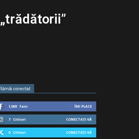
„trădătorii”
Rămâi conectat
1,069
Fani
ÎMI PLACE
7
Cititori
CONECTAȚI-VĂ
0
Cititori
CONECTAȚI-VĂ