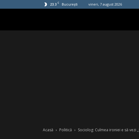
C
23.3
vineri, 7 august 2026
București
Acasă
Politică
Sociolog: Culmea ironiei e să vezi „