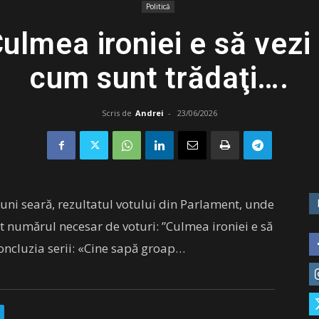
Politică
ulmea ironiei e să vezi 
cum sunt trădaţi….
Scris de
Andrei
-
23/06/2026
uni seară, rezultatul votului din Parlament, unde
t numărul necesar de voturi: ”Culmea ironiei e să
Concluzia serii: «Cine sapă groap…