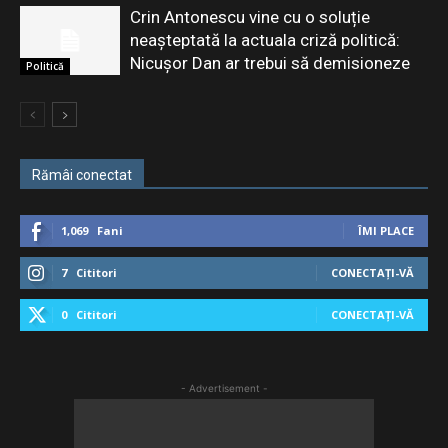
Crin Antonescu vine cu o soluție
neașteptată la actuala criză politică:
Nicușor Dan ar trebui să demisioneze
Politică
Rămâi conectat
1,069
Fani
ÎMI PLACE
7
Cititori
CONECTAȚI-VĂ
0
Cititori
CONECTAȚI-VĂ
- Advertisement -