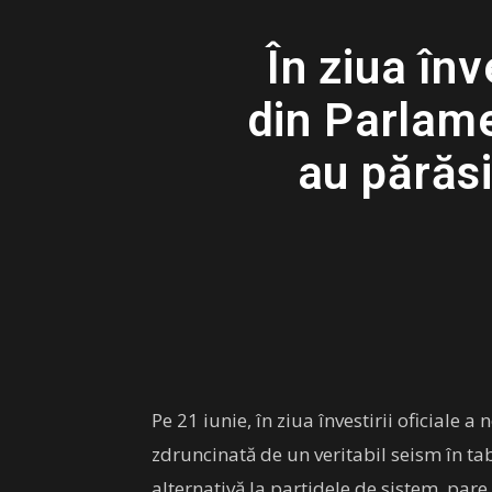
În ziua înv
din Parlame
au părăsi
Pe 21 iunie, în ziua învestirii oficiale 
zdruncinată de un veritabil seism în tab
alternativă la partidele de sistem, pare