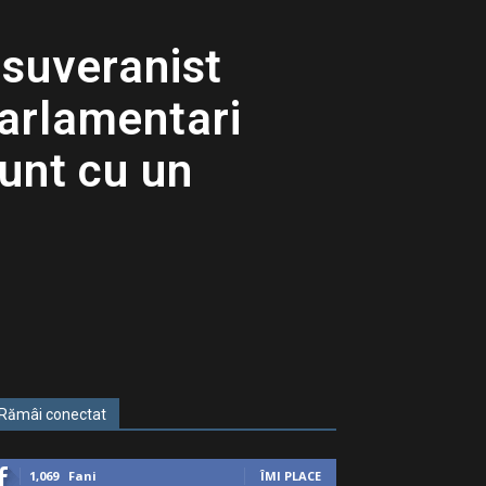
l suveranist
parlamentari
sunt cu un
Rămâi conectat
1,069
Fani
ÎMI PLACE