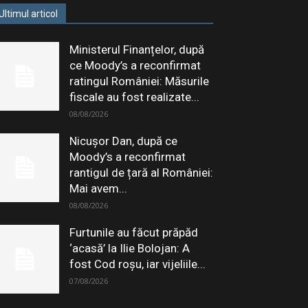
Ultimul articol
Ministerul Finanțelor, după
ce Moody’s a reconfirmat
ratingul României: Măsurile
fiscale au fost realizate...
08/08/2026
Nicușor Dan, după ce
Moody’s a reconfirmat
rantigul de țară al României:
Mai avem...
08/08/2026
Furtunile au făcut prăpăd
‘acasă’ la Ilie Bolojan: A
fost Cod roșu, iar vijeliile...
07/08/2026