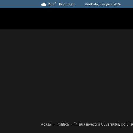
C
28.3
sâmbătă, 8 august 2026
București
Acasă
Politică
În ziua învestirii Guvernului, polul