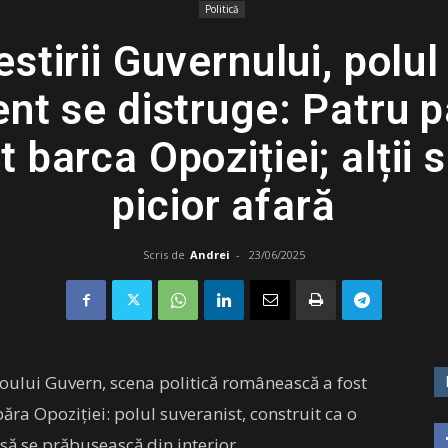
Politică
estirii Guvernului, polu
nt se distruge: Patru 
t barca Opoziției; alții 
picior afară
Scris de
Andrei
-
23/06/2025
a noului Guvern, scena politică românească a fost
ăra Opoziției: polul suveranist, construit ca o
 să se prăbușească din interior.