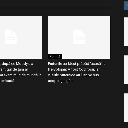
Politică
, după ce Moody’s a
Furtunile au făcut prăpăd ‘acasă’ la
antigul de țară al
Ilie Bolojan: A fost Cod roșu, iar
ai avem mult de muncă în
vijeliile puternice au luat pe sus
perioadă
acoperișul gării