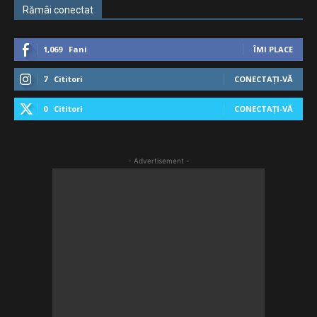
Rămâi conectat
1,069
Fani
ÎMI PLACE
7
Cititori
CONECTAȚI-VĂ
0
Cititori
CONECTAȚI-VĂ
- Advertisement -