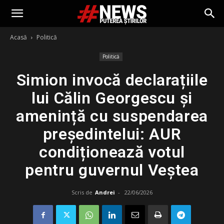
Acasă
Politică
Politică
Simion invocă declarațiile
lui Călin Georgescu și
amenință cu suspendarea
președintelui: AUR
condiționează votul
pentru guvernul Veștea
Scris de
Andrei
-
22/06/2026