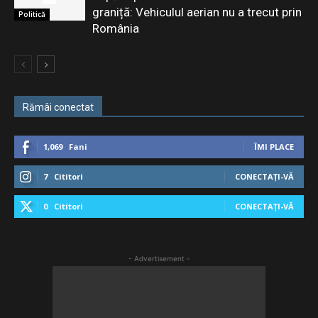
graniță: Vehiculul aerian nu a trecut prin
Politică
România
Rămâi conectat
1,069
Fani
ÎMI PLACE
7
Cititori
CONECTAȚI-VĂ
0
Cititori
CONECTAȚI-VĂ
- Advertisement -