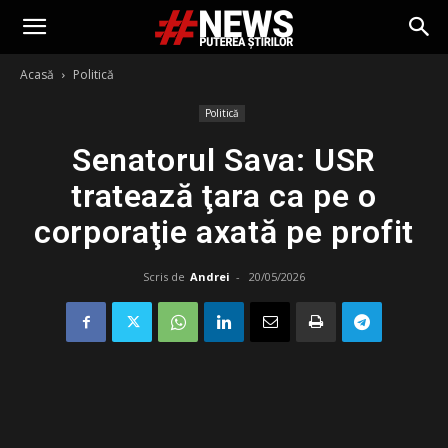
Acasă
Politică
Politică
Senatorul Sava: USR
tratează ţara ca pe o
corporaţie axată pe profit
Scris de
Andrei
-
20/05/2026