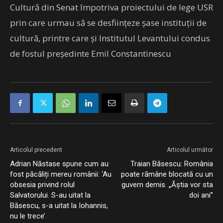
Cultură din Senat împotriva proiectului de lege USR
prin care urmau să se desfiinţeze şase instituţii de
cultură, printre care şi Institutul Levantului condus
de fostul preşedinte Emil Constantinescu
Articolul precedent
Articolul următor
Adrian Năstase spune cum au
Traian Băsescu: România
fost păcăliți mereu românii: ‘Au
poate rămâne blocată cu un
obsesia privind rolul
guvern demis. „Ăștia vor sta
Salvatorului. S-au uitat la
doi ani”
Băsescu, s-a uitat la Iohannis,
nu le trece’