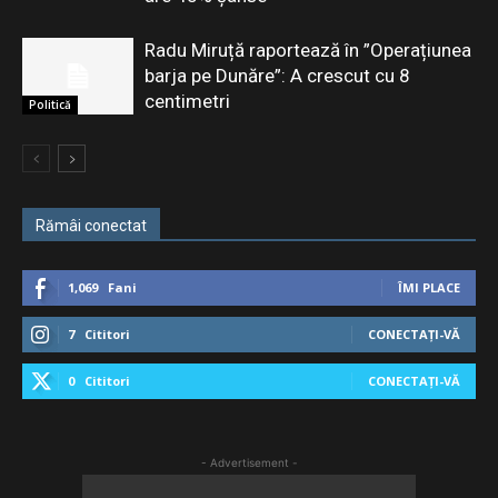
Radu Miruță raportează în ”Operațiunea
barja pe Dunăre”: A crescut cu 8
centimetri
Politică
Rămâi conectat
1,069
Fani
ÎMI PLACE
7
Cititori
CONECTAȚI-VĂ
0
Cititori
CONECTAȚI-VĂ
- Advertisement -