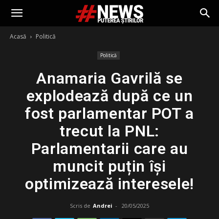
Acasă
Politică
Politică
Anamaria Gavrilă se
explodează după ce un
fost parlamentar POT a
trecut la PNL:
Parlamentarii care au
muncit puțin își
optimizează interesele!
Scris de
Andrei
-
20/05/2025