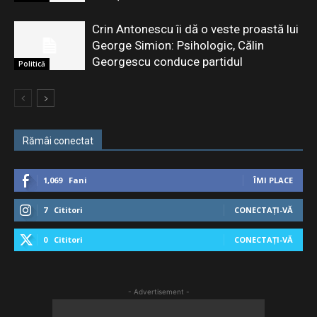
Crin Antonescu îi dă o veste proastă lui
George Simion: Psihologic, Călin
Georgescu conduce partidul
Politică
Rămâi conectat
1,069
Fani
ÎMI PLACE
7
Cititori
CONECTAȚI-VĂ
0
Cititori
CONECTAȚI-VĂ
- Advertisement -