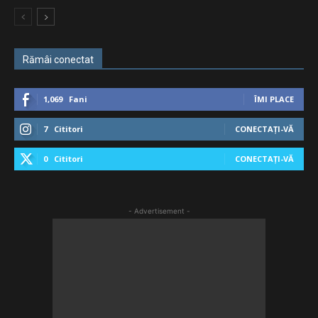
Rămâi conectat
1,069
Fani
ÎMI PLACE
7
Cititori
CONECTAȚI-VĂ
0
Cititori
CONECTAȚI-VĂ
- Advertisement -