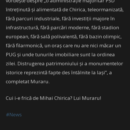
vorbește despre „o administrație majoritar PSD
întreținută și alimentată de Chirica, teleormanizată,
fără parcuri industriale, fără investiții majore în
infrastructură, fără parcări moderne, fără stadion
european, fără sală polivalentă, fără bazin olimpic,
fără filarmonică, un oraș care nu are nici măcar un
PUG și unde tunurile imobiliare sunt la ordinea
zilei. Distrugerea patrimoniului și a monumentelor
istorice reprezintă fapte des întâlnite la Iași”, a
completat Muraru.
Cui i-e frică de Mihai Chirica? Lui Muraru!
#News