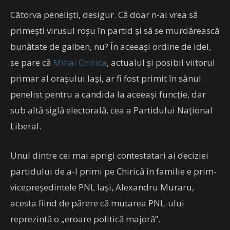
Câtorva peneliști, desigur. Că doar n-ai vrea să
primești virusul roșu în partid și să se murdărească
bunătate de galben, nu? În aceeași ordine de idei,
se pare că
Mihai Chirica
, actualul și posibil viitorul
primar al orașului Iași, ar fi fost primit în sânul
penelist pentru a candida la aceeași funcție, dar
sub altă siglă electorală, cea a Partidului Național
Liberal.
Unul dintre cei mai aprigi contestatari ai deciziei
partidului de a-l primi pe Chirică în familie e prim-
vicepreședintele PNL Iași, Alexandru Muraru,
acesta fiind de părere că mutarea PNL-ului
reprezintă o „eroare politică majoră”.