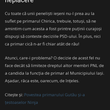
neplăcere
Cu toate că unii peneliști ieșeni nu-l prea au la
suflet pe primarul Chirica, trebuie, totuși, să ne
amintim cum acesta a fost printre puținii curajoși
dispuși să conteste deciziile PSD-ului. În plus, nici
ca primar cică n-ar fi chiar atât de rău!
Atunci, care-i problema? O decizie de acest fel nu
face decât să limiteze dreptul altor membri PNL de
a candida la funcția de primar al Municipiului Iași.
Așadar, râca este, oarecum, de înțeles.
Citește și:
Povestea primarului Gutău și-a
țestoaselor Ninja