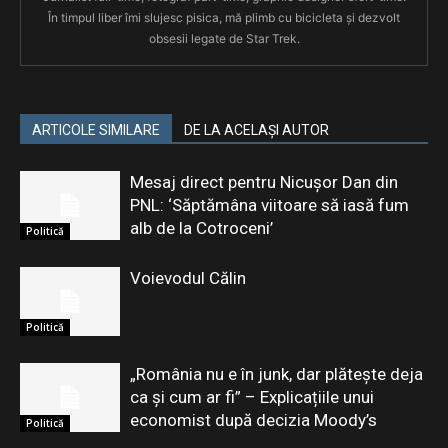
În timpul liber îmi slujesc pisica, mă plimb cu bicicleta și dezvolt
obsesii legate de Star Trek.
ARTICOLE SIMILARE
DE LA ACELAȘI AUTOR
Mesaj direct pentru Nicușor Dan din
PNL: ‘Săptămâna viitoare să iasă fum
alb de la Cotroceni’
Politică
Voievodul Călin
Politică
„România nu e în junk, dar plătește deja
ca și cum ar fi” – Explicațiile unui
economist după decizia Moody’s
Politică