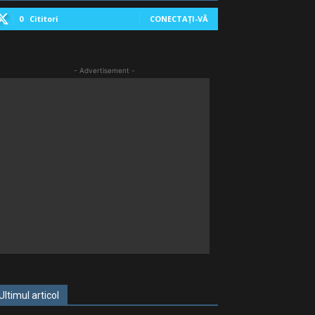
0
Cititori
CONECTAȚI-VĂ
- Advertisement -
Ultimul articol