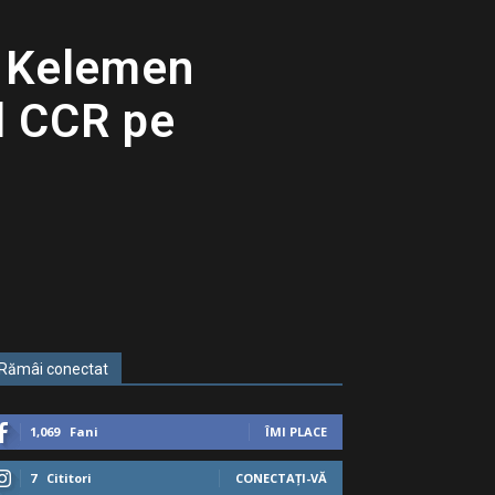
. Kelemen
l CCR pe
Rămâi conectat
1,069
Fani
ÎMI PLACE
7
Cititori
CONECTAȚI-VĂ