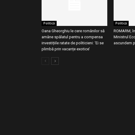
Politică
Politică
Oana Gheorghiu le cere românilor să
ROMARM, în f
amâne spălatul pentru a compensa
Ministrul Ec
investițiile ratate de politicieni: ‘Ei se
ascundem p
plimbă prin vacanțe exotice’