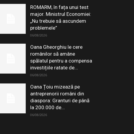
ROMARM, în fața unui test
major. Ministrul Economiei:
„Nu trebuie să ascundem
problemele”
06/08/2026
Oana Gheorghiu le cere
românilor să amâne
spălatul pentru a compensa
investițiile ratate de...
06/08/2026
Oana Țoiu mizează pe
antreprenorii români din
diaspora: Granturi de până
la 200.000 de...
06/08/2026