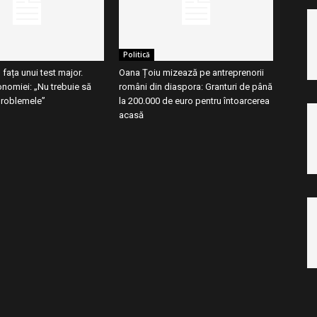
Politică
ața unui test major.
Oana Țoiu mizează pe antreprenorii
onomiei: „Nu trebuie să
români din diaspora: Granturi de până
roblemele”
la 200.000 de euro pentru întoarcerea
acasă