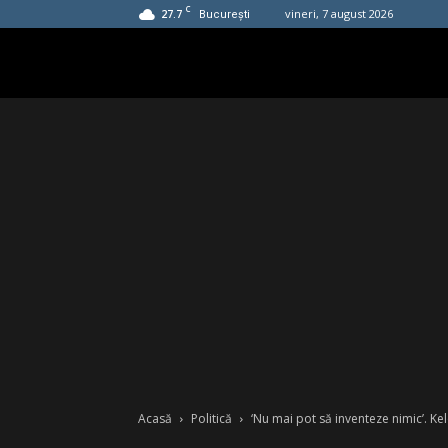
C
27.7
vineri, 7 august 2026
București
Acasă
Politică
‘Nu mai pot să inventeze nimic’. Ke