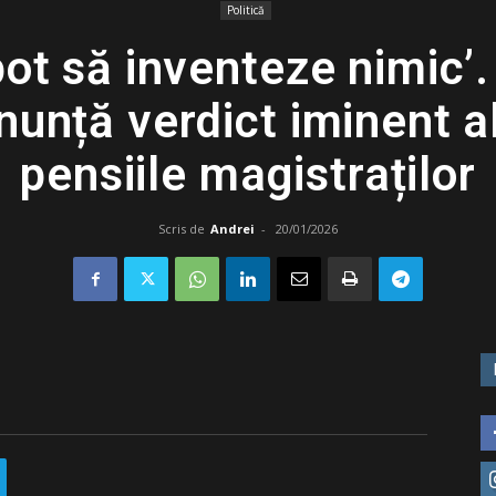
Politică
pot să inventeze nimic’
nunță verdict iminent a
pensiile magistraților
Scris de
Andrei
-
20/01/2026