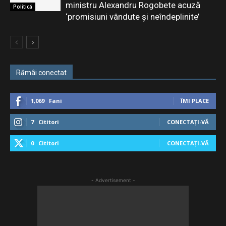
ministru Alexandru Rogobete acuză
Politică
‘promisiuni vândute și neîndeplinite’
Rămâi conectat
1,069
Fani
ÎMI PLACE
7
Cititori
CONECTAȚI-VĂ
0
Cititori
CONECTAȚI-VĂ
- Advertisement -