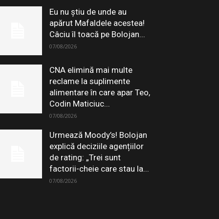
Eu nu știu de unde au
apărut Mafaldele acestea!
Câciu îl toacă pe Bolojan...
07/08/2026
CNA elimină mai multe
reclame la suplimente
alimentare în care apar Teo,
Codin Maticiuc...
07/08/2026
Urmează Moody’s! Bolojan
explică deciziile agențiilor
de rating: „Trei sunt
factorii-cheie care stau la...
07/08/2026