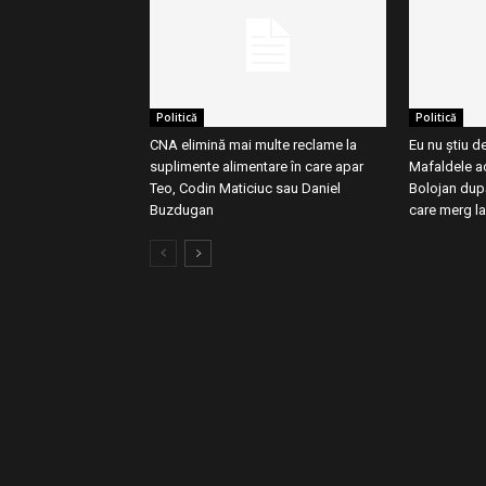
Politică
Politică
CNA elimină mai multe reclame la
Eu nu știu d
suplimente alimentare în care apar
Mafaldele ac
Teo, Codin Maticiuc sau Daniel
Bolojan după
Buzdugan
care merg la.