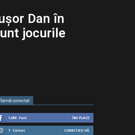
ușor Dan în
unt jocurile
Rămâi conectat
1,069
Fani
ÎMI PLACE
7
Cititori
CONECTAȚI-VĂ