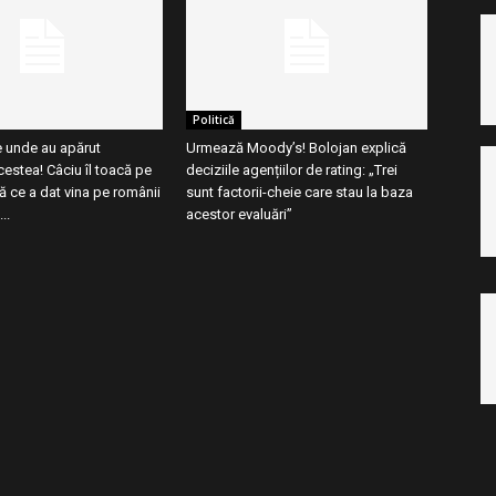
Politică
e unde au apărut
Urmează Moody’s! Bolojan explică
estea! Câciu îl toacă pe
deciziile agențiilor de rating: „Trei
 ce a dat vina pe românii
sunt factorii-cheie care stau la baza
..
acestor evaluări”