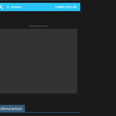
0
Cititori
CONECTAȚI-VĂ
- Advertisement -
Ultimul articol