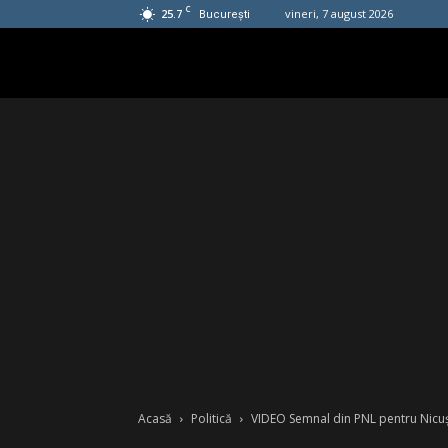
C
25.7
vineri, 7 august 2026
București
Acasă
Politică
VIDEO Semnal din PNL pentru Nicușor