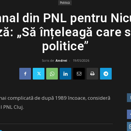
Politică
al din PNL pentru Nic
ză: „Să înțeleagă care s
politice”
Scris de
Andrei
-
19/05/2026
 mai complicată de după 1989 încoace, consideră
l PNL Cluj.