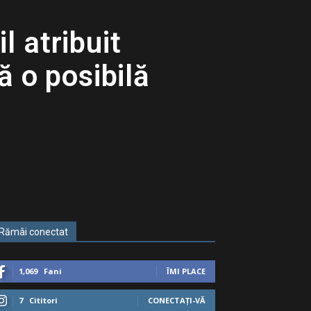
l atribuit
 o posibilă
Rămâi conectat
1,069
Fani
ÎMI PLACE
7
Cititori
CONECTAȚI-VĂ