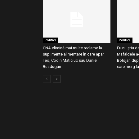
Politică
Politică
CNA elimină mai multe reclame la
Eu nu știu d
suplimente alimentare în care apar
Mafaldele ac
Teo, Codin Maticiuc sau Daniel
Bolojan după
Buzdugan
care merg la.