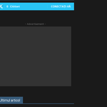
0
Cititori
CONECTAȚI-VĂ
- Advertisement -
Ultimul articol