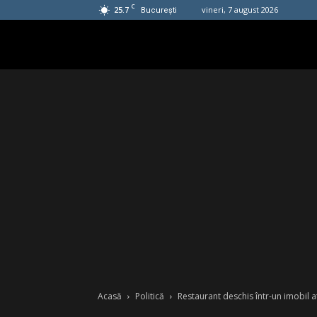
C
25.7
vineri, 7 august 2026
București
Acasă
Politică
Restaurant deschis într-un imobil a