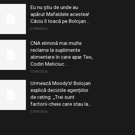
Eu nu știu de unde au
apărut Mafaldele acestea!
Câciu îl toacă pe Bolojan...
07/08/2026
CNA elimină mai multe
reclame la suplimente
alimentare în care apar Teo,
Codin Maticiuc...
07/08/2026
Urmează Moody’s! Bolojan
explică deciziile agențiilor
de rating: „Trei sunt
factorii-cheie care stau la...
07/08/2026