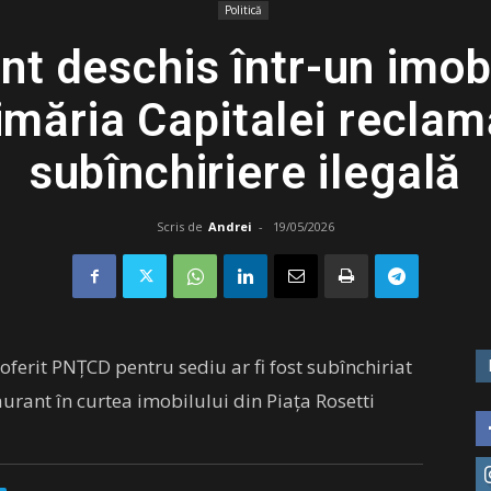
Politică
t deschis într-un imobi
măria Capitalei reclamă
subînchiriere ilegală
Scris de
Andrei
-
19/05/2026
oferit PNȚCD pentru sediu ar fi fost subînchiriat
aurant în curtea imobilului din Piața Rosetti