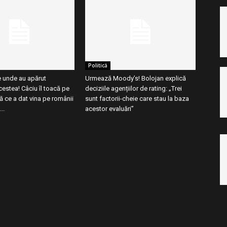
Politică
e unde au apărut
Urmează Moody’s! Bolojan explică
estea! Câciu îl toacă pe
deciziile agențiilor de rating: „Trei
 ce a dat vina pe românii
sunt factorii-cheie care stau la baza
..
acestor evaluări”