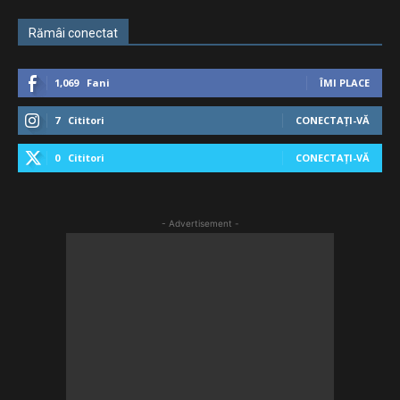
Rămâi conectat
1,069
Fani
ÎMI PLACE
7
Cititori
CONECTAȚI-VĂ
0
Cititori
CONECTAȚI-VĂ
- Advertisement -