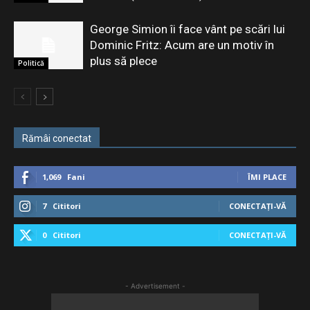
George Simion îi face vânt pe scări lui
Dominic Fritz: Acum are un motiv în
plus să plece
Politică
Rămâi conectat
1,069
Fani
ÎMI PLACE
7
Cititori
CONECTAȚI-VĂ
0
Cititori
CONECTAȚI-VĂ
- Advertisement -