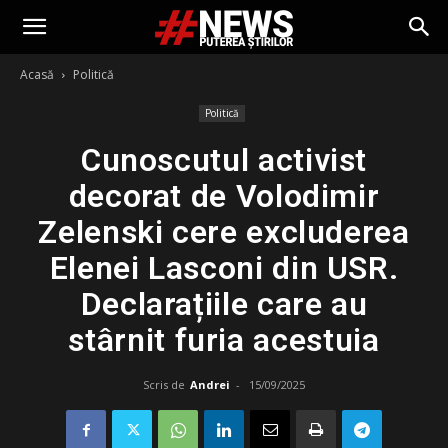
Acasă
Politică
Politică
Cunoscutul activist
decorat de Volodimir
Zelenski cere excluderea
Elenei Lasconi din USR.
Declarațiile care au
stârnit furia acestuia
Scris de
Andrei
-
15/09/2025