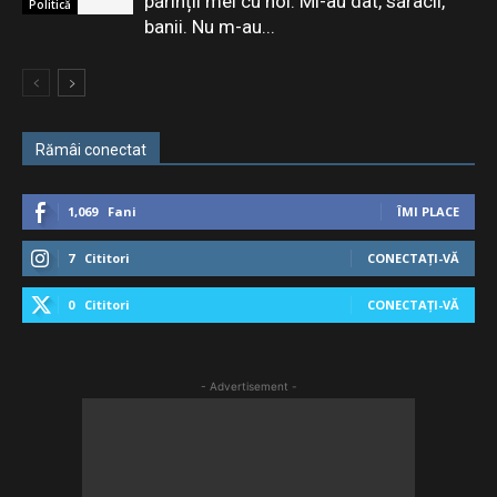
părinții mei cu noi. Mi-au dat, săracii,
Politică
banii. Nu m-au...
Rămâi conectat
1,069
Fani
ÎMI PLACE
7
Cititori
CONECTAȚI-VĂ
0
Cititori
CONECTAȚI-VĂ
- Advertisement -