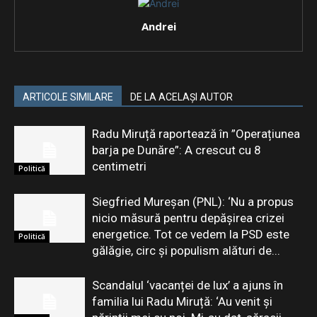
Andrei
ARTICOLE SIMILARE
DE LA ACELAȘI AUTOR
Radu Miruță raportează în ”Operațiunea
barja pe Dunăre”: A crescut cu 8
centimetri
Politică
Siegfried Mureșan (PNL): ‘Nu a propus
nicio măsură pentru depăşirea crizei
energetice. Tot ce vedem la PSD este
Politică
gălăgie, circ şi populism alături de...
Scandalul ‘vacanței de lux’ a ajuns în
familia lui Radu Miruță: ‘Au venit și