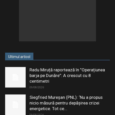
Ultimul articol
Radu Miruță raportează în ”Operațiunea
barja pe Dunăre”: A crescut cu 8
centimetri
09/08/2026
Siegfried Mureșan (PNL): ‘Nu a propus
nicio măsură pentru depăşirea crizei
energetice. Tot ce...
09/08/2026