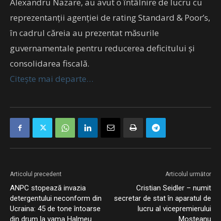
Alexandru Nazare, au avut o întâlnire de lucru cu
reprezentanții agenției de rating Standard & Poor’s,
în cadrul căreia au prezentat măsurile
guvernamentale pentru reducerea deficitului și
consolidarea fiscală.
Citește mai departe…
Articolul precedent
Articolul următor
ANPC stopează invazia
Cristian Seidler – numit
detergentului neconform din
secretar de stat în aparatul de
Ucraina: 45 de tone întoarse
lucru al vicepremierului
din drum la vama Halmeu
Moşteanu