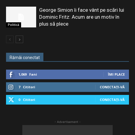
George Simion îi face vânt pe scări lui
Dominic Fritz: Acum are un motiv în
plus să plece
Politică
Rămâi conectat
1,069
Fani
ÎMI PLACE
7
Cititori
CONECTAȚI-VĂ
0
Cititori
CONECTAȚI-VĂ
- Advertisement -