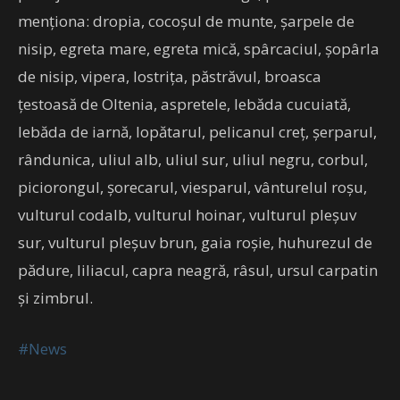
menționa: dropia, cocoșul de munte, șarpele de
nisip, egreta mare, egreta mică, spârcaciul, șopârla
de nisip, vipera, lostrița, păstrăvul, broasca
țestoasă de Oltenia, aspretele, lebăda cucuiată,
lebăda de iarnă, lopătarul, pelicanul creț, șerparul,
rândunica, uliul alb, uliul sur, uliul negru, corbul,
piciorongul, șorecarul, viesparul, vânturelul roșu,
vulturul codalb, vulturul hoinar, vulturul pleșuv
sur, vulturul pleșuv brun, gaia roșie, huhurezul de
pădure, liliacul, capra neagră, râsul, ursul carpatin
și zimbrul.
#News