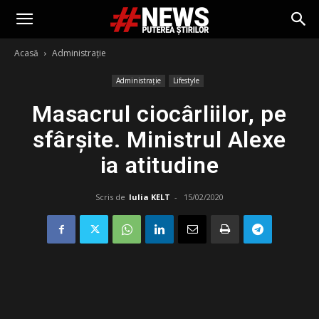
Acasă
Administrație
Administrație
Lifestyle
Masacrul ciocârliilor, pe
sfârșite. Ministrul Alexe
ia atitudine
Scris de
Iulia KELT
-
15/02/2020