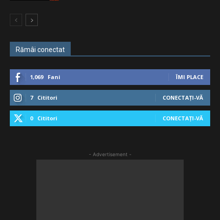
Rămâi conectat
1,069
Fani
ÎMI PLACE
7
Cititori
CONECTAȚI-VĂ
0
Cititori
CONECTAȚI-VĂ
- Advertisement -