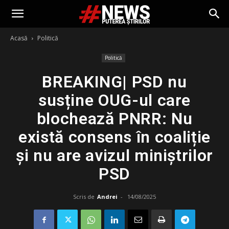
Acasă
Politică
Politică
BREAKING| PSD nu
susține OUG-ul care
blochează PNRR: Nu
există consens în coaliție
și nu are avizul miniștrilor
PSD
Scris de
Andrei
-
14/08/2025