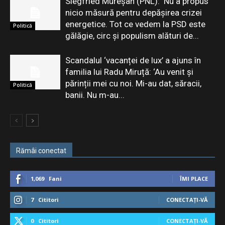
Siegfried Mureșan (PNL): ‘Nu a propus
nicio măsură pentru depăşirea crizei
energetice. Tot ce vedem la PSD este
Politică
gălăgie, circ şi populism alături de...
Scandalul ‘vacanței de lux’ a ajuns în
familia lui Radu Miruță: ‘Au venit și
părinții mei cu noi. Mi-au dat, săracii,
Politică
banii. Nu m-au...
Rămâi conectat
1,069
Fani
ÎMI PLACE
7
Cititori
CONECTAȚI-VĂ
0
Cititori
CONECTAȚI-VĂ