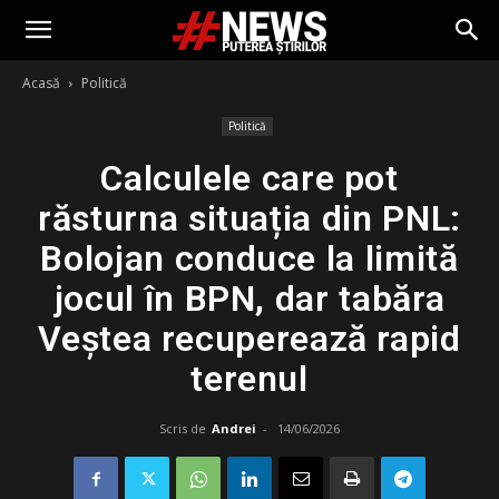
Acasă
Politică
Politică
Calculele care pot
răsturna situația din PNL:
Bolojan conduce la limită
jocul în BPN, dar tabăra
Veștea recuperează rapid
terenul
Scris de
Andrei
-
14/06/2026