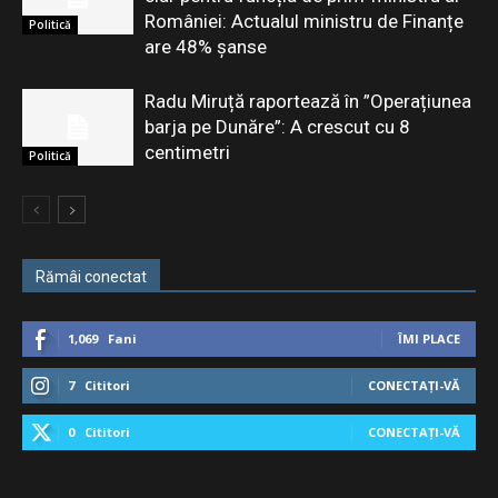
României: Actualul ministru de Finanțe
Politică
are 48% șanse
Radu Miruță raportează în ”Operațiunea
barja pe Dunăre”: A crescut cu 8
centimetri
Politică
Rămâi conectat
1,069
Fani
ÎMI PLACE
7
Cititori
CONECTAȚI-VĂ
0
Cititori
CONECTAȚI-VĂ