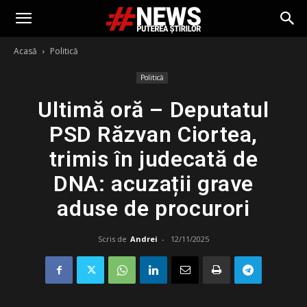
Acasă
Politică
Politică
Ultimă oră – Deputatul
PSD Răzvan Ciortea,
trimis în judecată de
DNA: acuzații grave
aduse de procurori
Scris de
Andrei
-
12/11/2025