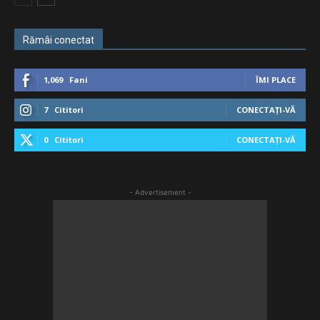
Rămâi conectat
1,069
Fani
ÎMI PLACE
7
Cititori
CONECTAȚI-VĂ
0
Cititori
CONECTAȚI-VĂ
- Advertisement -