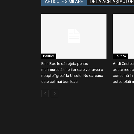
ARTICOLE SIMILARE
DE LA ACELAȘI AUTOR
Politică
Politică
Emil Boc le dă rețeta pentru
Andi Criste
mahmureală tinerilor care vor avea o
poate reduce
noapte ”grea” la Untold: Nu cafeaua
consumă în a
este cel mai bun leac
putea plăti 