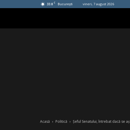
C
33.8
vineri, 7 august 2026
București
Acasă
Politică
Șeful Senatului, întrebat dacă se a