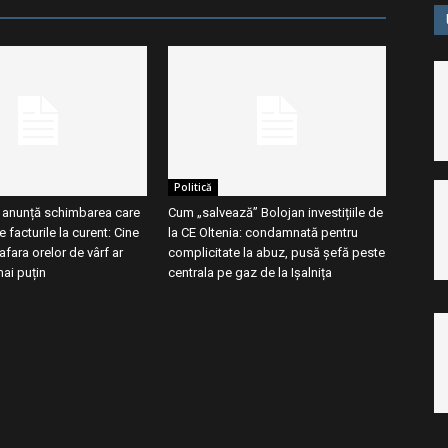
Politică
a anunță schimbarea care
Cum „salvează” Bolojan investițiile de
 facturile la curent: Cine
la CE Oltenia: condamnată pentru
fara orelor de vârf ar
complicitate la abuz, pusă șefă peste
mai puțin
centrala pe gaz de la Ișalnița