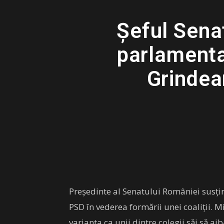
Șeful Senat
parlamentar
Grindea
Preşedinte al Senatului României susțin
PSD în vederea formării unei coaliții.
varianta ca unii dintre colegii săi să ai