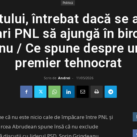
Politică
ului, întrebat dacă se
i PNL să ajungă în biro
nu / Ce spune despre un
premier tehnocrat
Scris de
Andrei
-
11/05/2026
e că nu este nicio cale de împăcare între PNL și
 Mircea Abrudean spune însă că nu exclude
bă discuții cu liderul PSD, Sorin Grindeanu.