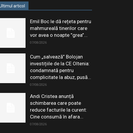
Ultimul articol
Emil Boc le dă rețeta pentru
mahmureală tinerilor care
vor avea o noapte ”grea”...
07/08/2026
Cum „salvează” Bolojan
investițiile de la CE Oltenia:
condamnată pentru
complicitate la abuz, pusă...
07/08/2026
Andi Cristea anunță
schimbarea care poate
reduce facturile la curent:
Cine consumă în afara...
07/08/2026