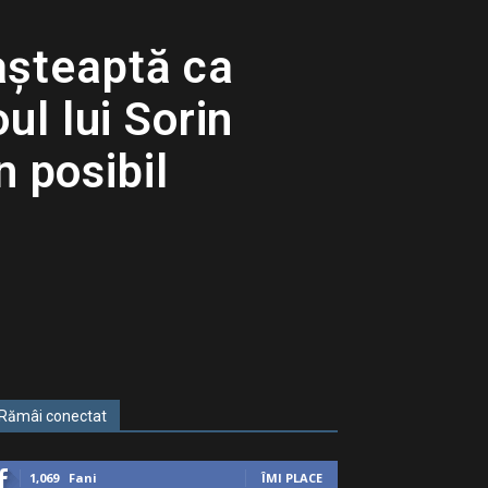
 așteaptă ca
ul lui Sorin
 posibil
Rămâi conectat
1,069
Fani
ÎMI PLACE