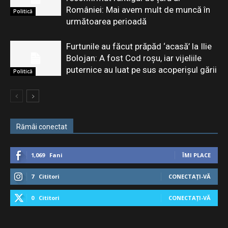
României: Mai avem mult de muncă în
Politică
următoarea perioadă
Furtunile au făcut prăpăd ‘acasă’ la Ilie
Bolojan: A fost Cod roșu, iar vijeliile
puternice au luat pe sus acoperișul gării
Politică
Rămâi conectat
1,069
Fani
ÎMI PLACE
7
Cititori
CONECTAȚI-VĂ
0
Cititori
CONECTAȚI-VĂ