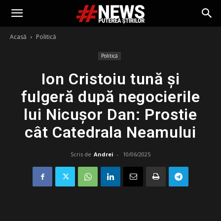
Acasă
Politică
Politică
Ion Cristoiu tună și
fulgeră după negocierile
lui Nicușor Dan: Prostie
cât Catedrala Neamului
Scris de
Andrei
-
10/06/2025