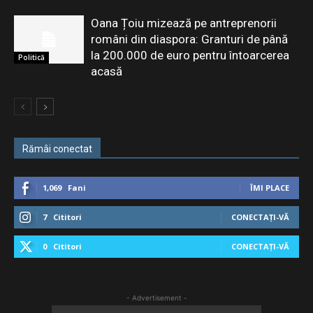
Oana Țoiu mizează pe antreprenorii
români din diaspora: Granturi de până
la 200.000 de euro pentru întoarcerea
Politică
acasă
Rămâi conectat
1,069
Fani
ÎMI PLACE
7
Cititori
CONECTAȚI-VĂ
0
Cititori
CONECTAȚI-VĂ
- Advertisement -