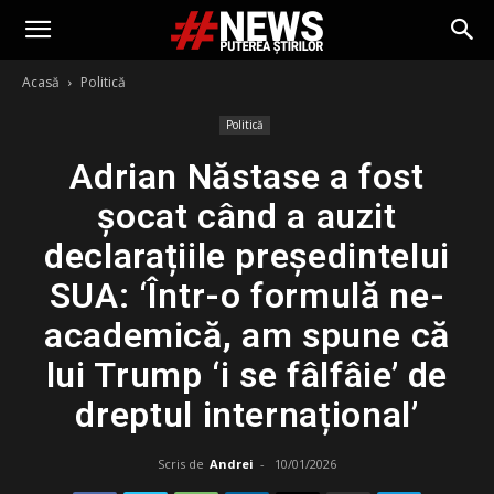
Acasă
Politică
Politică
Adrian Năstase a fost
șocat când a auzit
declarațiile președintelui
SUA: ‘Într-o formulă ne-
academică, am spune că
lui Trump ‘i se fâlfâie’ de
dreptul internațional’
Scris de
Andrei
-
10/01/2026