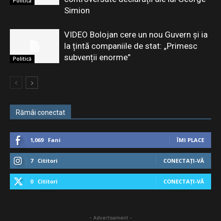
Politică
Simion
VIDEO Bolojan cere un nou Guvern și ia
la țintă companiile de stat: „Primesc
subvenții enorme”
Politică
Rămâi conectat
1,069
Fani
ÎMI PLACE
7
Cititori
CONECTAȚI-VĂ
0
Cititori
CONECTAȚI-VĂ
- Advertisement -