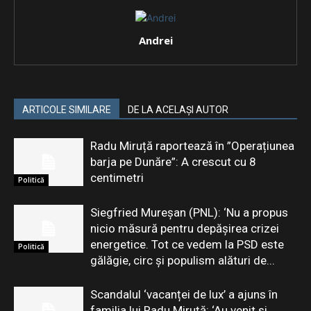
Andrei
ARTICOLE SIMILARE
DE LA ACELAȘI AUTOR
Radu Miruță raportează în ”Operațiunea
barja pe Dunăre”: A crescut cu 8
centimetri
Politică
Siegfried Mureșan (PNL): ‘Nu a propus
nicio măsură pentru depăşirea crizei
energetice. Tot ce vedem la PSD este
Politică
gălăgie, circ şi populism alături de...
Scandalul ‘vacanței de lux’ a ajuns în
familia lui Radu Miruță: ‘Au venit și