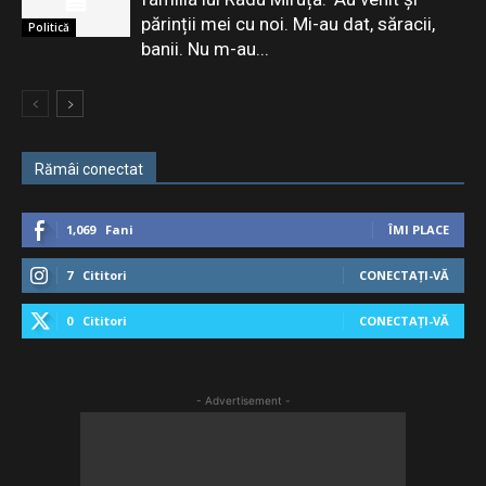
părinții mei cu noi. Mi-au dat, săracii,
Politică
banii. Nu m-au...
Rămâi conectat
1,069
Fani
ÎMI PLACE
7
Cititori
CONECTAȚI-VĂ
0
Cititori
CONECTAȚI-VĂ
- Advertisement -