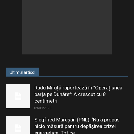
Ultimul articol
Radu Miruță raportează în ”Operațiunea
barja pe Dunăre”: A crescut cu 8
centimetri
09/08/2026
Siegfried Mureșan (PNL): ‘Nu a propus
nicio măsură pentru depăşirea crizei
energetice. Tot ce...