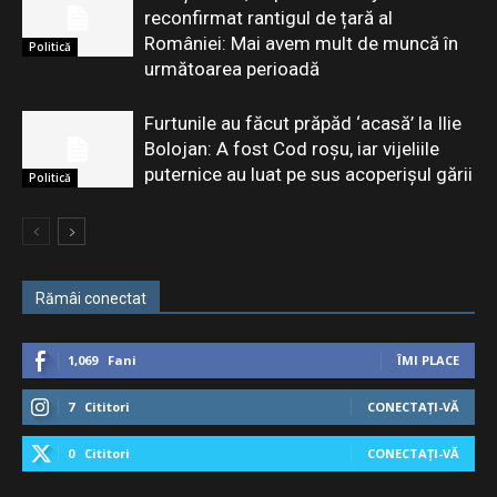
reconfirmat rantigul de țară al
României: Mai avem mult de muncă în
Politică
următoarea perioadă
Furtunile au făcut prăpăd ‘acasă’ la Ilie
Bolojan: A fost Cod roșu, iar vijeliile
puternice au luat pe sus acoperișul gării
Politică
Rămâi conectat
1,069
Fani
ÎMI PLACE
7
Cititori
CONECTAȚI-VĂ
0
Cititori
CONECTAȚI-VĂ