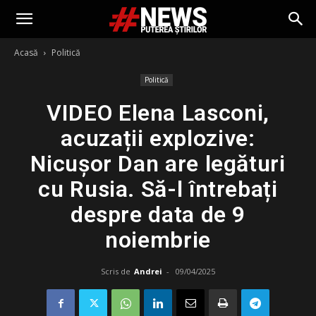
Acasă
Politică
Politică
VIDEO Elena Lasconi,
acuzații explozive:
Nicușor Dan are legături
cu Rusia. Să-l întrebați
despre data de 9
noiembrie
Scris de
Andrei
-
09/04/2025