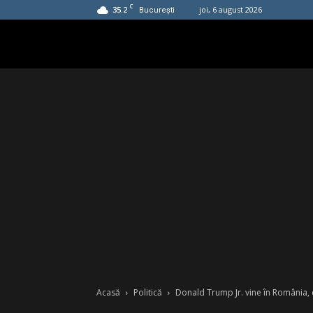
C
35.2
joi, 6 august 2026
București
Acasă
Politică
Donald Trump Jr. vine în România, 