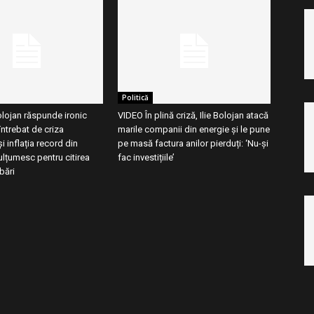
Politică
olojan răspunde ironic
VIDEO În plină criză, Ilie Bolojan atacă
întrebat de criza
marile companii din energie și le pune
 inflația record din
pe masă factura anilor pierduți: ‘Nu-și
lțumesc pentru citirea
fac investițiile’
bări