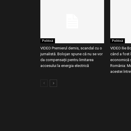
Politică
Politică
VIDEO Premierul demis, scandal cu o
VIDEO Ilie B
jurnalistă. Bolojan spune că nu se vor
când a fost 
da compensații pentru limitarea
economică și
accesului la energia electrică
România: Mu
acestei între