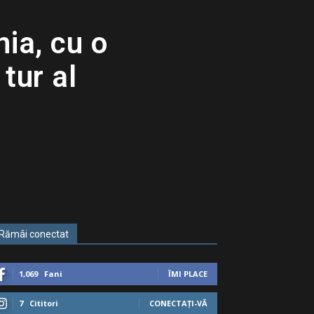
ia, cu o
tur al
Rămâi conectat
1,069
Fani
ÎMI PLACE
7
Cititori
CONECTAȚI-VĂ