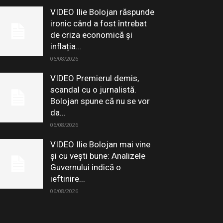
VIDEO Ilie Bolojan răspunde
ironic când a fost întrebat
de criza economică și
inflația...
06/08/2026
VIDEO Premierul demis,
scandal cu o jurnalistă.
Bolojan spune că nu se vor
da...
06/08/2026
VIDEO Ilie Bolojan mai vine
și cu vești bune: Analizele
Guvernului indică o
ieftinire...
06/08/2026