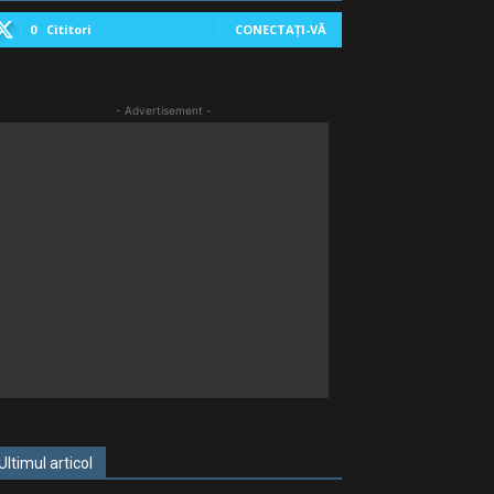
0
Cititori
CONECTAȚI-VĂ
- Advertisement -
Ultimul articol