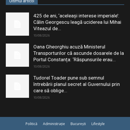
Ultimul articol
425 de ani, ‘aceleași interese imperiale’:
Călin Georgescu leagă uciderea lui Mihai
Viteazul de...
10/08/2026
Oana Gheorghiu acuză Ministerul
Transporturilor că ascunde dosarele de la
Portul Constanța: ‘Răspunsurile erau...
10/08/2026
Tudorel Toader pune sub semnul
întrebării planul secret al Guvernului prin
care să oblige...
10/08/2026
Politică
Administrație
București
Lifestyle