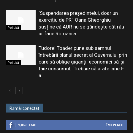
‘Suspendarea președintelui, doar un
exercițiu de PR’: Oana Gheorghiu
susține că AUR nu se gândește cât rău
Politică
ar face României
Tudorel Toader pune sub semnul
întrebării planul secret al Guvernului prin
care să oblige giganții economici să-și
Politică
taie consumul: ‘Trebuie să arate cine l-
a...
Rămâi conectat
1,069
Fani
ÎMI PLACE