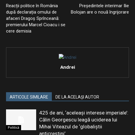
Reacții politice în România
Președintele interimar Ilie
după declarația omului de
Bolojan are o nouă îngrijorare
afaceri Dragoș Sprînceană:
premierului Marcel Cioacu i se
cere demisia
Andrei
ARTICOLE SIMILARE
DE LA ACELAȘI AUTOR
425 de ani, ‘aceleași interese imperiale’:
Călin Georgescu leagă uciderea lui
Mihai Viteazul de ‘globaliștii
Politică
anticreștini’