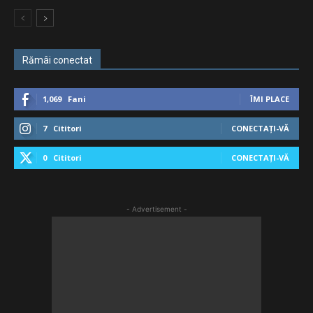
Rămâi conectat
1,069
Fani
ÎMI PLACE
7
Cititori
CONECTAȚI-VĂ
0
Cititori
CONECTAȚI-VĂ
- Advertisement -