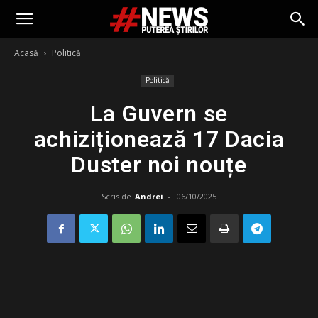
Acasă
Politică
Politică
La Guvern se
achiziționează 17 Dacia
Duster noi nouțe
Scris de
Andrei
-
06/10/2025