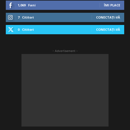
1,069
Fani
ÎMI PLACE
7
Cititori
CONECTAȚI-VĂ
0
Cititori
CONECTAȚI-VĂ
- Advertisement -