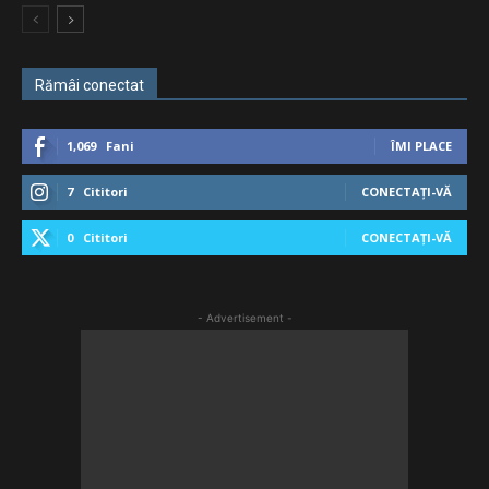
Rămâi conectat
1,069
Fani
ÎMI PLACE
7
Cititori
CONECTAȚI-VĂ
0
Cititori
CONECTAȚI-VĂ
- Advertisement -