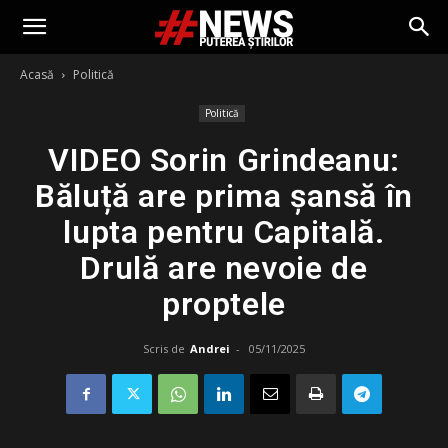
Acasă
Politică
Politică
VIDEO Sorin Grindeanu:
Băluță are prima șansă în
lupta pentru Capitală.
Drulă are nevoie de
proptele
Scris de
Andrei
-
05/11/2025