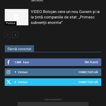
Simion
VIDEO Bolojan cere un nou Guvern și ia
la țintă companiile de stat: „Primesc
subvenții enorme”
Politică
Rămâi conectat
1,069
Fani
ÎMI PLACE
7
Cititori
CONECTAȚI-VĂ
0
Cititori
CONECTAȚI-VĂ
- Advertisement -