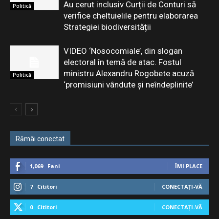
Au cerut inclusiv Curții de Conturi să
Politică
verifice cheltuielile pentru elaborarea
Strategiei biodiversității
VIDEO ‘Nosocomiale’, din slogan
electoral în temă de atac. Fostul
ministru Alexandru Rogobete acuză
Politică
‘promisiuni vândute și neîndeplinite’
Rămâi conectat
1,069
Fani
ÎMI PLACE
7
Cititori
CONECTAȚI-VĂ
0
Cititori
CONECTAȚI-VĂ