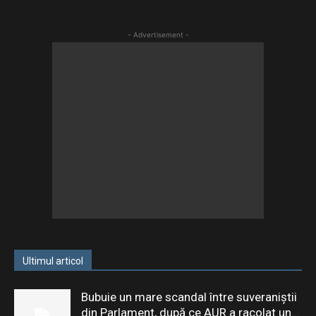
- Advertisement -
Ultimul articol
Bubuie un mare scandal între suveraniștii
din Parlament, după ce AUR a racolat un...