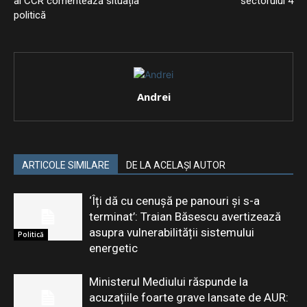
al CCR comentează situația
sectorului 4
politică
Andrei
ARTICOLE SIMILARE
DE LA ACELAȘI AUTOR
‘Îți dă cu cenușă pe panouri și s-a
terminat’: Traian Băsescu avertizează
asupra vulnerabilității sistemului
Politică
energetic
Ministerul Mediului răspunde la
acuzațiile foarte grave lansate de AUR: