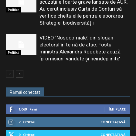
acuzațiile foarte grave lansate de AUR:
Au cerut inclusiv Curții de Conturi să
Politică
verifice cheltuielile pentru elaborarea
Strategiei biodiversității
VIDEO ‘Nosocomiale’, din slogan
electoral în temă de atac. Fostul
ministru Alexandru Rogobete acuză
Politică
‘promisiuni vândute și neîndeplinite’
Rămâi conectat
1,069
Fani
ÎMI PLACE
7
Cititori
CONECTAȚI-VĂ
0
Cititori
CONECTAȚI-VĂ