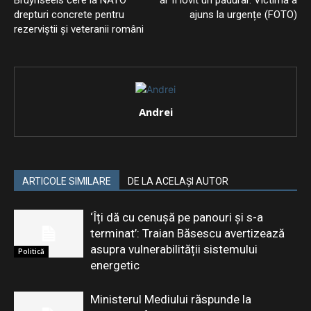
Bruynseels cere la NATO
ar fi lovit un pădurar. Victima a
drepturi concrete pentru
ajuns la urgențe (FOTO)
rezerviștii și veteranii români
Andrei
ARTICOLE SIMILARE
DE LA ACELAȘI AUTOR
‘Îți dă cu cenușă pe panouri și s-a
terminat’: Traian Băsescu avertizează
asupra vulnerabilității sistemului
Politică
energetic
Ministerul Mediului răspunde la